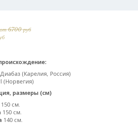
 от 6700 руб
уб
происхождение:
Диабаз (Карелия, Россия)
rl (Норвегия)
ия, размеры (см)
150 см.
а
150 см.
а
140 см.