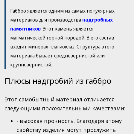
Дом
Габбро является одним из самых популярных
Дача
материалов для производства
надгробных
Медицина
памятников
. Этот камень является
Техника
магматической горной породой. В его состав
Мода
входит минерал плагиоклаз. Структура этого
Мебель
материала бывает среднезернистой или
крупнозернистой.
Праздники
Животные
Плюсы надгробий из габбро
Прочее
Общее
Этот самобытный материал отличается
Отдых
следующими положительными качествами:
Ремонт
- высокая прочность. Благодаря этому
Прокат
свойству изделия могут прослужить
Digital