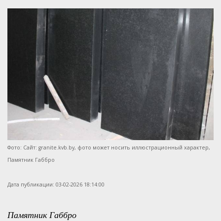
Памятники из цветного гранит
Религия
Мемориальный комплекс - 10
Крест 24830
Памятники отцу на могилу
Гранит Анастасьевский
Элитные памятники из гранита
Отдых
Мемориальный комплекс - 11
Крест 24840
Памятники для дедушки
Гранит Елизовский (Дымовский
Стройка
Мемориальный комплекс - 12
Крест 24830
Памятники для сына
Гранит Мансуровский
Праздники
Мемориальный комплекс - 13
Роза 29351/27
Гранит Покост
Интерьер
Мемориальный комплекс - 14
Роза 29351/30
Гранит Igol Red
Общее
Мемориальный комплекс - 15
Роза 29351/22
Гранит Blue Pearl
Бизнес
Мемориальный комплекс - 16
Роза 29552/29
Гранит Baltic Green
General
Мемориальный комплекс - 17
Роза 29563/16
Гранит Silver Pearl
Сервис
Мемориальный комплекс - 18
Роза 29541/21
Гранит Visage Blue
Авто
Фото: Сайт: granite.kvb.by, фото может носить иллюстрационный характер,
Мемориальный комплекс - 19
Ангел 31040
Памятник Габбро
Габбро-Диабаз (Карельский гр
Бизнес
Ангел 37803
Стройка
Дата публикации:
03-02-2026 18:14:00
Еда
Услуги
Памятник Габбро