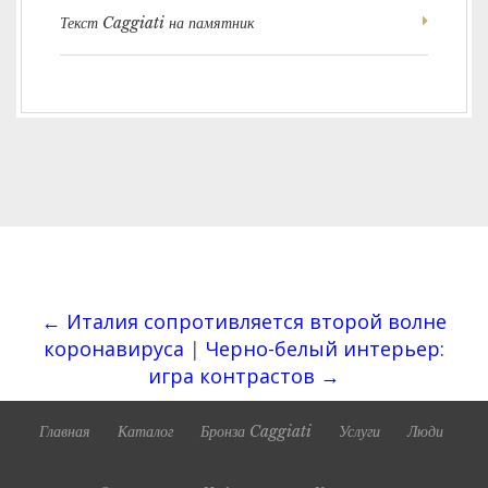
Текст Caggiati на памятник
← Италия сопротивляется второй волне
коронавируса
|
Черно-белый интерьер:
игра контрастов →
Главная
Каталог
Бронза Caggiati
Услуги
Люди