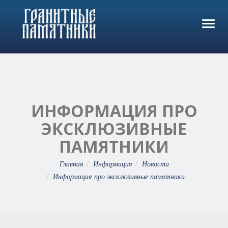
Главная
Ме
Каталог
Гранитные памятники
Бронза Caggiati
Одиночные памятники
Мемориальные комплексы
Лампада 10829/24
Услуги
Дешевые памятники
Мемориальный комплекс - 01
Лампада 10029/23
Ограды
Оформление памятника
Люди
ИНФОРМАЦИЯ ПРО
Двойные памятники
Мемориальный комплекс - 02
Лампада 10827/24
Гранитные ограды
Аксессуары
Изделия из гранита
О компании
ЭКСКЛЮЗИВНЫЕ
Памятники в виде креста
Мемориальный комплекс - 03
Ваза 5370/28
Ограды из нержавейки
Вазы гранитные
Памятники по типу
Гранит
Наши работы
Информация
Эксклюзивные памятники
ПАМЯТНИКИ
Мемориальный комплекс - 04
Ваза 5010/30
Металлические ограды
Вазы полимерные
Памятники для женщины
Гранит Kuru Grey
Установка памятников
Изделия
Контакты
Памятники в виде сердца
Мемориальный комплекс - 05
Ваза 1122/28
Кованые ограды
Лампады гранитные
Памятники для мужчины
Гранит Oliva Green
Установка оград
Новости
Главная
Информация
Новости
Вертикальные памятники
Мемориальный комплекс - 06
Рамка круглая 19768
Скульптура на могилу
Памятники для матери
Информация про эксклюзивные памятники
Гранит Vanga
Фундамент под памятник
Статьи
Горизонтальные памятники
Мемориальный комплекс - 07
Рамка круглая 19377
Памятники для бабушки
Гранит Viscont White
Комбинированные памятники
Блог
Мемориальный комплекс - 08
Рамка квадратная 21015
Детские памятники на могилу
Гранит Аurora
Благоустройство могил
Лирика
Мемориальный комплекс - 09
Рамка квадратная 21256
Памятники парню
Гранит Амфиболит