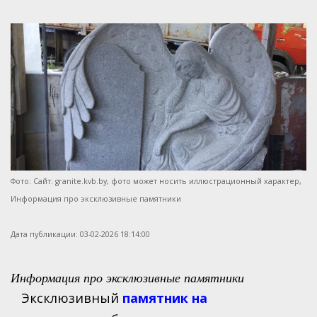
Памятники из цветного гранит
Религия
Мемориальный комплекс - 10
Крест 24830
Памятники отцу на могилу
Гранит Анастасьевский
Элитные памятники из гранита
Отдых
Мемориальный комплекс - 11
Крест 24840
Памятники для дедушки
Гранит Елизовский (Дымовский
Стройка
Мемориальный комплекс - 12
Крест 24830
Памятники для сына
Гранит Мансуровский
Праздники
Мемориальный комплекс - 13
Роза 29351/27
Гранит Покост
Интерьер
Мемориальный комплекс - 14
Роза 29351/30
Гранит Igol Red
Общее
Мемориальный комплекс - 15
Роза 29351/22
Гранит Blue Pearl
Бизнес
Мемориальный комплекс - 16
Роза 29552/29
Гранит Baltic Green
General
Мемориальный комплекс - 17
Роза 29563/16
Фото: Сайт: granite.kvb.by, фото может носить иллюстрационный характер,
Гранит Silver Pearl
Сервис
Информация про эксклюзивные памятники
Мемориальный комплекс - 18
Роза 29541/21
Гранит Visage Blue
Авто
Мемориальный комплекс - 19
Ангел 31040
Габбро-Диабаз (Карельский гр
Бизнес
Дата публикации:
03-02-2026 18:14:00
Ангел 37803
Стройка
Информация про эксклюзивные памятники
Еда
Эксклюзивный
памятник на
Услуги