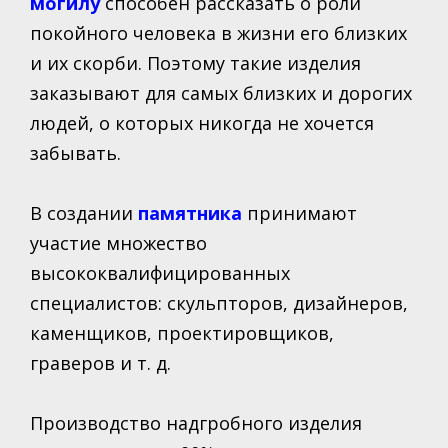
могилу
способен рассказать о роли
Дом
покойного человека в жизни его близких
Дача
и их скорби. Поэтому такие изделия
Медицина
заказывают для самых близких и дорогих
Техника
людей, о которых никогда не хочется
Мода
забывать.
Мебель
В создании
памятника
принимают
Праздники
участие множество
Животные
высококвалифицированных
Прочее
специалистов:
скульпторов, дизайнеров,
Общее
каменщиков, проектировщиков,
Отдых
граверов и т. д.
Ремонт
Прокат
Производство надгробного изделия
Digital